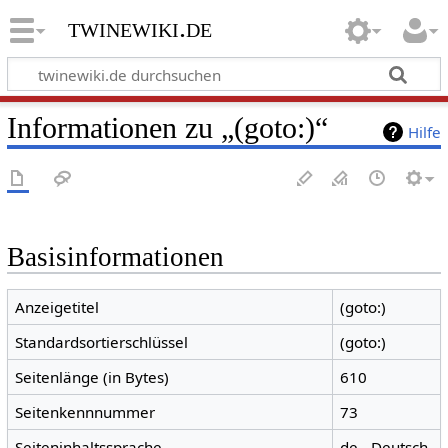
twinewiki.de
Informationen zu „(goto:)“
Hilfe
Basisinformationen
Anzeigetitel
(goto:)
Standardsortierschlüssel
(goto:)
Seitenlänge (in Bytes)
610
Seitenkennnummer
73
Seiteninhaltssprache
de - Deutsch